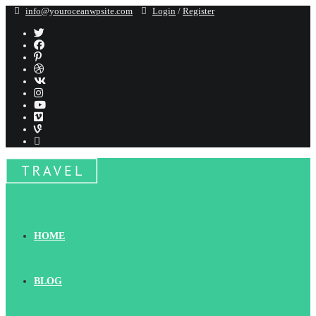
Перейти
info@youroceanwpsite.com
Login
/
Register
к
содержимому
HOME
BLOG