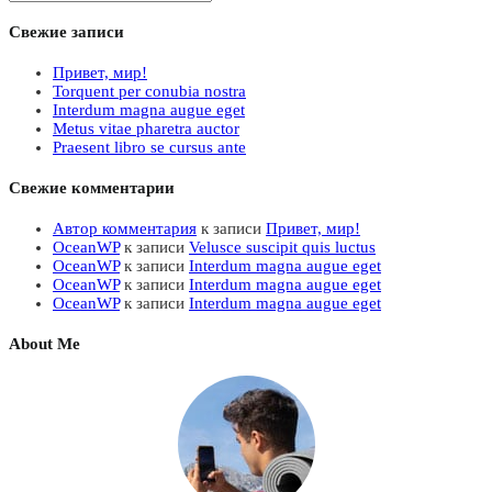
this
website
Свежие записи
Привет, мир!
Torquent per conubia nostra
Interdum magna augue eget
Metus vitae pharetra auctor
Praesent libro se cursus ante
Свежие комментарии
Автор комментария
к записи
Привет, мир!
OceanWP
к записи
Velusce suscipit quis luctus
OceanWP
к записи
Interdum magna augue eget
OceanWP
к записи
Interdum magna augue eget
OceanWP
к записи
Interdum magna augue eget
About Me