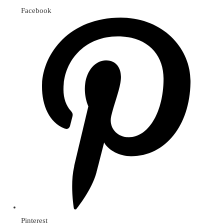
Facebook
Открывается
в
новом
окне
Pinterest