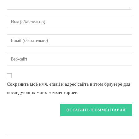
Enter
your
name
Enter
or
your
username
email
Enter
to
address
your
comment
to
website
comment
URL
Сохранить моё имя, email и адрес сайта в этом браузере для
(optional)
последующих моих комментариев.
Search