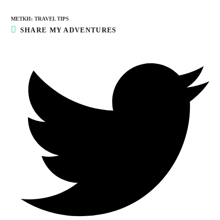
МЕТКИ:
TRAVEL TIPS
ПОДЕЛИТЬСЯ
SHARE MY ADVENTURES
ЭТИМ
КОНТЕНТОМ
Открывается
в
новом
окне