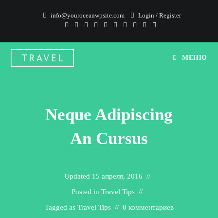
Перейти
info@youroceanwpsite.com
Login
/
Register
к
содержимому
МЕНЮ
Neque Adipiscing
An Cursus
Updated
15 апреля, 2016
Posted in
Travel Tips
Tagged as
Travel Tips
0 комментариев