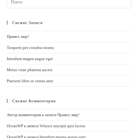
this
website
Свежие Записи
Привет, мир!
Torquent per conubia nostra
Interdum magna augue eget
Metus vitae pharetra auctor
Praesent libro se cursus ante
Свежие Комментарии
Автор комментария
к записи
Привет, мир!
OceanWP
к записи
Velusce suscipit quis luctus
OceanWP
к записи
Interdum magna augue eget